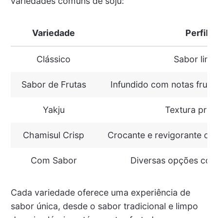
variedades comuns de soju:
Variedade
Perfil 
Clássico
Sabor limp
Sabor de Frutas
Infundido com notas frut
Yakju
Textura pre
Chamisul Crisp
Crocante e revigorante co
Com Sabor
Diversas opções como
Cada variedade oferece uma experiência de
sabor única, desde o sabor tradicional e limpo