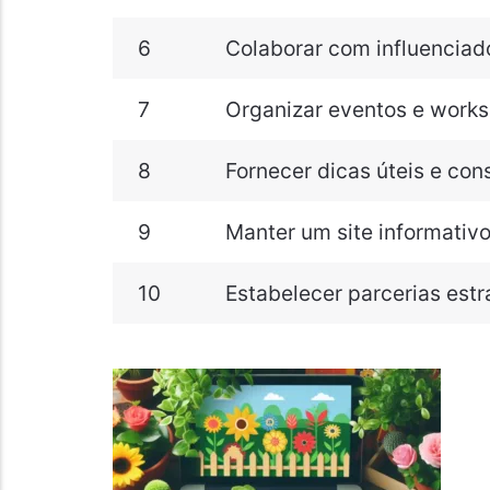
6
Colaborar com influenciad
7
Organizar eventos e work
8
Fornecer dicas úteis e con
9
Manter um site informativ
10
Estabelecer parcerias estr