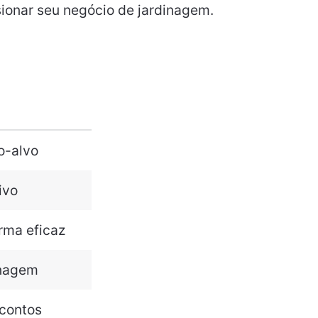
sionar seu negócio de jardinagem.
o-alvo
ivo
orma eficaz
inagem
contos