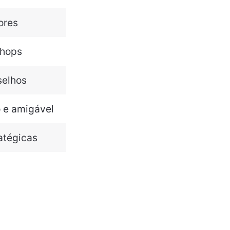
ores
shops
selhos
o e amigável
atégicas