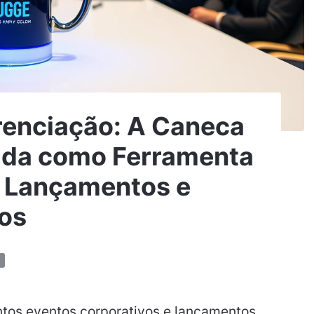
erenciação: A Caneca
ada como Ferramenta
m Lançamentos e
vos
tos eventos corporativos e lançamentos